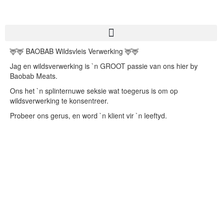
🦌
🦌
BAOBAB Wildsvleis Verwerking
🦌
🦌
Jag en wildsverwerking is `n GROOT passie van ons hier by
Baobab Meats.
Ons het `n splinternuwe seksie wat toegerus is om op
wildsverwerking te konsentreer.
Probeer ons gerus, en word `n klient vir `n leeftyd.